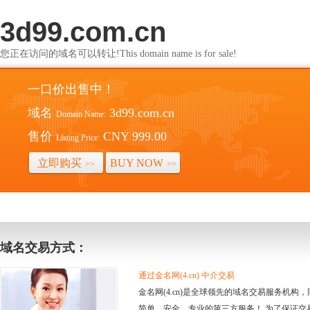
3d99.com.cn
您正在访问的域名可以转让!This domain name is for sale!
一口价出售中！
域名
3d99.com.cn
Domain Name:
售价
CNY 999.00
Listing Price:
立即购买
BUY NOW
>>
>>
域名交易方式：
通过金名网(4.cn) 中介交易
金名网(4.cn)是全球领先的域名交易服务机
简单、安全、专业的第三方服务！ 为了保证交