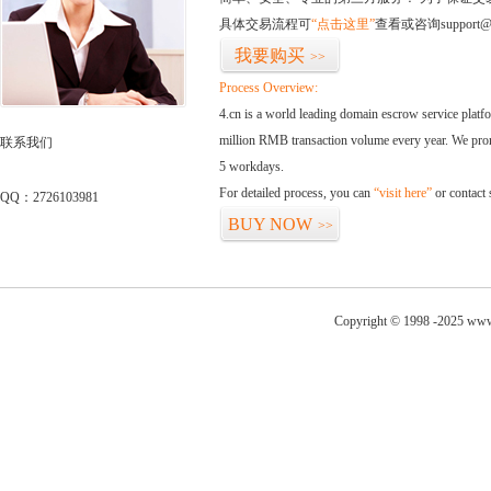
具体交易流程可
“点击这里”
查看或咨询support@
我要购买
>>
Process Overview:
4.cn is a world leading domain escrow service plat
million RMB transaction volume every year. We promi
联系我们
5 workdays.
For detailed process, you can
“visit here”
or contact
QQ：2726103981
BUY NOW
>>
Copyright © 1998 -2025 www