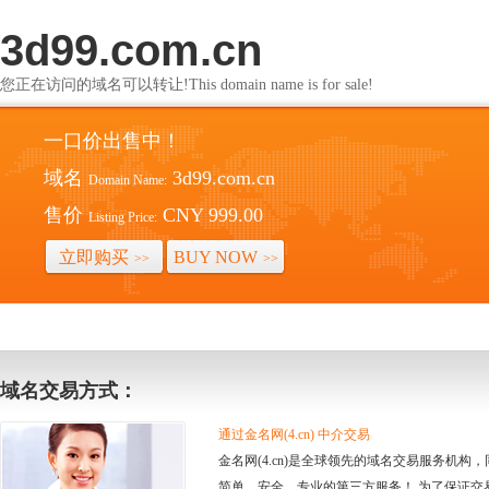
3d99.com.cn
您正在访问的域名可以转让!This domain name is for sale!
一口价出售中！
域名
3d99.com.cn
Domain Name:
售价
CNY 999.00
Listing Price:
立即购买
BUY NOW
>>
>>
域名交易方式：
通过金名网(4.cn) 中介交易
金名网(4.cn)是全球领先的域名交易服务机
简单、安全、专业的第三方服务！ 为了保证交