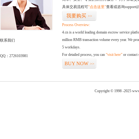
具体交易流程可
“点击这里”
查看或咨询support@
我要购买
>>
Process Overview:
4.cn is a world leading domain escrow service plat
million RMB transaction volume every year. We promi
联系我们
5 workdays.
For detailed process, you can
“visit here”
or contact
QQ：2726103981
BUY NOW
>>
Copyright © 1998 -2025 www